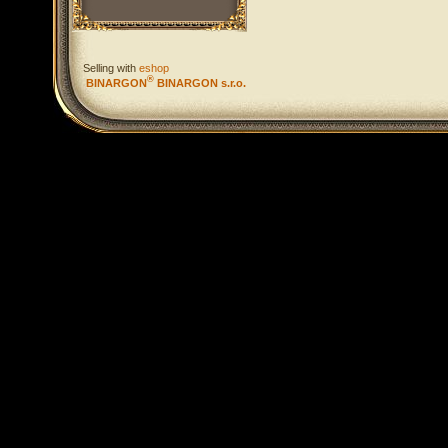
Selling with
eshop
®
BINARGON
BINARGON s.r.o.