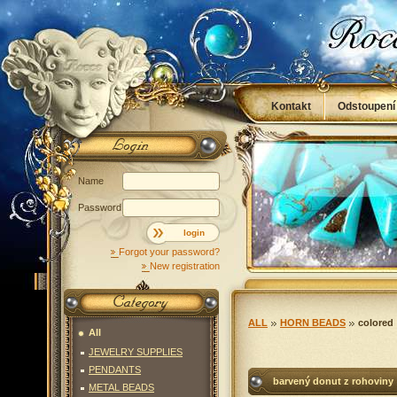
Kontakt
Odstoupení
Obchodní podmínky
Name
Password
login
Forgot your password?
New registration
ALL
HORN BEADS
colored
All
JEWELRY SUPPLIES
PENDANTS
barvený donut z rohoviny
METAL BEADS