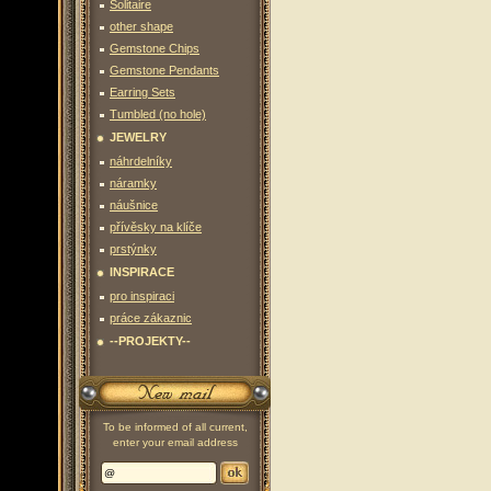
Solitaire
other shape
Gemstone Chips
Gemstone Pendants
Earring Sets
Tumbled (no hole)
JEWELRY
náhrdelníky
náramky
náušnice
přívěsky na klíče
prstýnky
INSPIRACE
pro inspiraci
práce zákaznic
--PROJEKTY--
To be informed of all current,
enter your email address