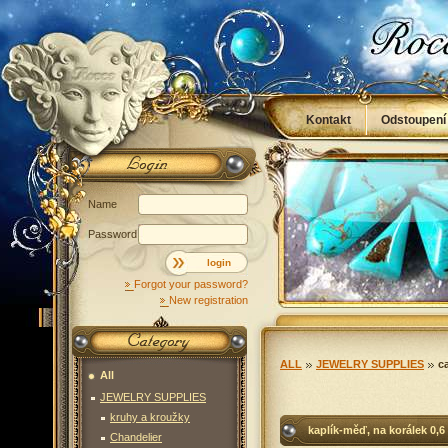
Kontakt
Odstoupení
Obchodní podmínky
Name
Password
login
Forgot your password?
New registration
ALL
JEWELRY SUPPLIES
c
All
JEWELRY SUPPLIES
kruhy a kroužky
kaplík-měď, na korálek 0,6
Chandelier