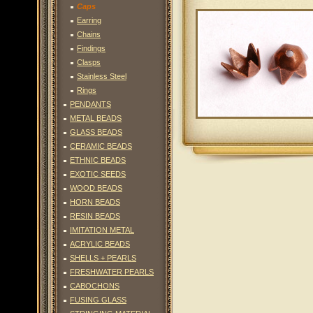
Caps
Earring
Chains
Findings
Clasps
Stainless Steel
Rings
PENDANTS
METAL BEADS
GLASS BEADS
CERAMIC BEADS
ETHNIC BEADS
EXOTIC SEEDS
WOOD BEADS
HORN BEADS
RESIN BEADS
IMITATION METAL
ACRYLIC BEADS
SHELLS + PEARLS
FRESHWATER PEARLS
CABOCHONS
FUSING GLASS