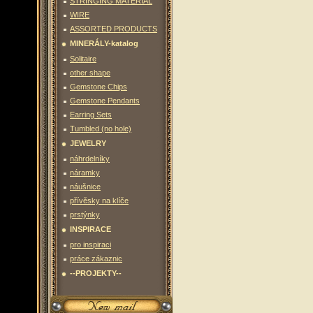
STRINGING MATERIAL
WIRE
ASSORTED PRODUCTS
MINERÁLY-katalog
Solitaire
other shape
Gemstone Chips
Gemstone Pendants
Earring Sets
Tumbled (no hole)
JEWELRY
náhrdelníky
náramky
náušnice
přívěsky na klíče
prstýnky
INSPIRACE
pro inspiraci
práce zákaznic
--PROJEKTY--