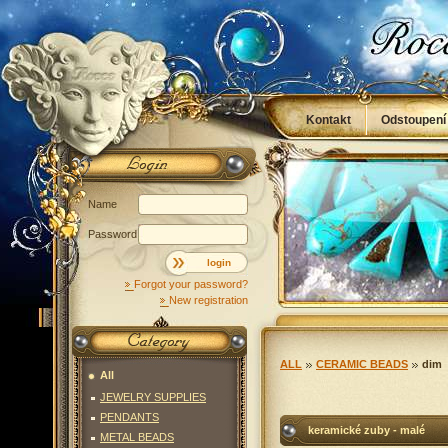
Kontakt
Odstoupení
Obchodní podmínky
Name
Password
login
Forgot your password?
New registration
ALL
CERAMIC BEADS
dim
All
JEWELRY SUPPLIES
PENDANTS
keramické zuby - malé
METAL BEADS