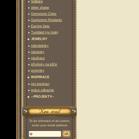
Solitaire
other shape
Gemstone Chips
Gemstone Pendants
Earring Sets
Tumbled (no hole)
JEWELRY
náhrdelníky
náramky
náušnice
přívěsky na klíče
prstýnky
INSPIRACE
pro inspiraci
práce zákaznic
--PROJEKTY--
To be informed of all current,
enter your email address