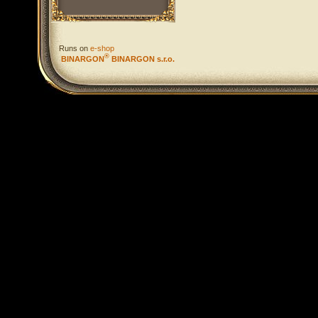
Runs on
e-shop
®
BINARGON
BINARGON s.r.o.