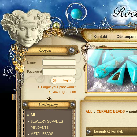
Kontakt
Odstoupení
Obchodní podmínky
Name
Password
login
Forgot your password?
New registration
ALL
CERAMIC BEADS
pain
All
JEWELRY SUPPLIES
PENDANTS
keramický korálek
METAL BEADS