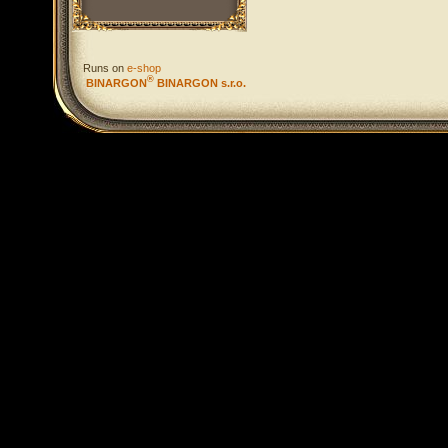
Runs on
e-shop
®
BINARGON
BINARGON s.r.o.