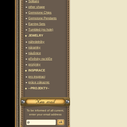
Solitaire
other shape
Gemstone Chips
Gemstone Pendants
Earring Sets
Tumbled (no hole)
JEWELRY
náhrdelníky
náramky
náušnice
přívěsky na klíče
prstýnky
INSPIRACE
pro inspiraci
práce zákaznic
--PROJEKTY--
To be informed of all current,
enter your email address