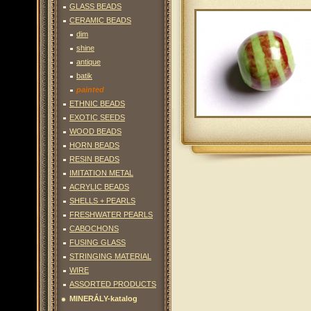
GLASS BEADS
CERAMIC BEADS
dim
shine
antique
batik
painted
ETHNIC BEADS
EXOTIC SEEDS
WOOD BEADS
HORN BEADS
RESIN BEADS
IMITATION METAL
ACRYLIC BEADS
SHELLS + PEARLS
FRESHWATER PEARLS
CABOCHONS
FUSING GLASS
STRINGING MATERIAL
WIRE
ASSORTED PRODUCTS
MINERÁLY-katalog