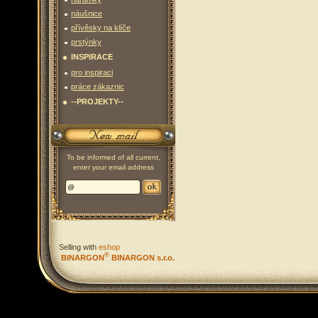
náušnice
přívěsky na klíče
prstýnky
INSPIRACE
pro inspiraci
práce zákaznic
--PROJEKTY--
To be informed of all current,
enter your email address
Selling with
eshop
®
BINARGON
BINARGON s.r.o.