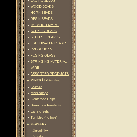
EXOTIC SEEDS
WOOD BEADS
HORN BEADS
RESIN BEADS
IMITATION METAL
ACRYLIC BEADS
SHELLS + PEARLS
FRESHWATER PEARLS
CABOCHONS
FUSING GLASS
STRINGING MATERIAL
WIRE
ASSORTED PRODUCTS
MINERÁLY-katalog
Solitaire
other shape
Gemstone Chips
Gemstone Pendants
Earring Sets
Tumbled (no hole)
JEWELRY
náhrdelníky
náramky