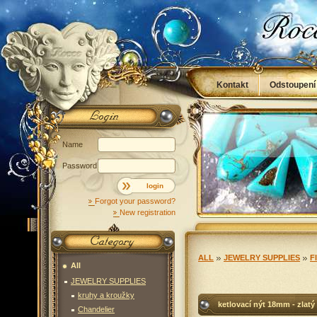
Kontakt
Odstoupení
Obchodní podmínky
Name
Password
login
Forgot your password?
New registration
ALL
JEWELRY SUPPLIES
F
All
JEWELRY SUPPLIES
kruhy a kroužky
ketlovací nýt 18mm - zlatý
Chandelier