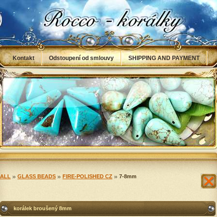
Kontakt
Odstoupení od smlouvy
SHIPPING AND PAYMENT
Obchodní podmínky
NÁVODY
Info
ALL
GLASS BEADS
FIRE-POLISHED CZ
7-8mm
korálek broušený 8mm