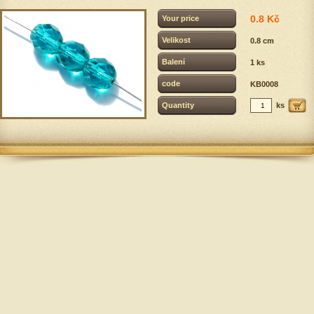
0.8 Kč
Your price
Velikost
0.8 cm
Balení
1 ks
code
KB0008
Quantity
ks