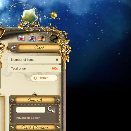
Number of items
0
Total price
0Kč
order
Advanced Search