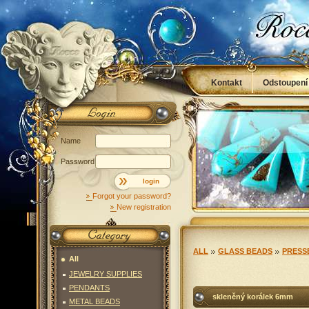
Kontakt
Odstoupení
Obchodní podmínky
Name
Password
login
Forgot your password?
New registration
ALL
GLASS BEADS
PRESS
All
JEWELRY SUPPLIES
PENDANTS
skleněný korálek 6mm
METAL BEADS