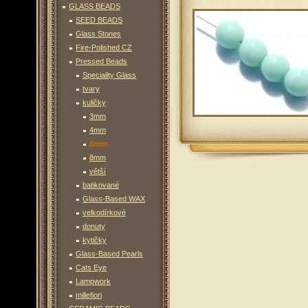
GLASS BEADS
SEED BEADS
Glass Stones
Fire-Polished CZ
Pressed Beads
Speciality Glass
tvary
kuličky
3mm
4mm
6mm
8mm
větší
batikované
Glass-Based WAX
velkodírkové
donuty
kytičky
Glass-Based Pearls
Cats Eye
Lampwork
millefiori