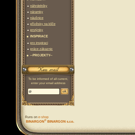
náhrdelníky
náramky
náušnice
přívěsky na klíče
prstýnky
INSPIRACE
pro inspiraci
práce zákaznic
--PROJEKTY--
To be informed of all current,
enter your email address
Runs on
e-shop
®
BINARGON
BINARGON s.r.o.