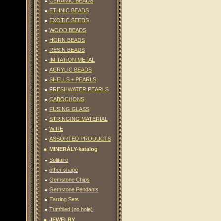
CERAMIC BEADS
ETHNIC BEADS
EXOTIC SEEDS
WOOD BEADS
HORN BEADS
RESIN BEADS
IMITATION METAL
ACRYLIC BEADS
SHELLS + PEARLS
FRESHWATER PEARLS
CABOCHONS
FUSING GLASS
STRINGING MATERIAL
WIRE
ASSORTED PRODUCTS
MINERÁLY-katalog
Solitaire
other shape
Gemstone Chips
Gemstone Pendants
Earring Sets
Tumbled (no hole)
JEWELRY