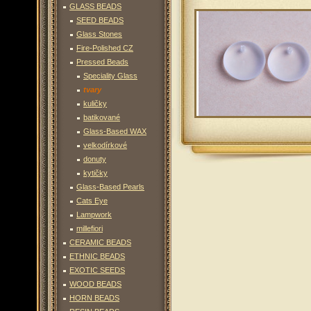
GLASS BEADS
SEED BEADS
Glass Stones
Fire-Polished CZ
Pressed Beads
Speciality Glass
tvary
kuličky
batikované
Glass-Based WAX
velkodírkové
donuty
kytičky
Glass-Based Pearls
Cats Eye
Lampwork
millefiori
CERAMIC BEADS
ETHNIC BEADS
EXOTIC SEEDS
WOOD BEADS
HORN BEADS