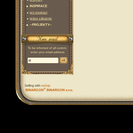
INSPIRACE
pro inspiraci
práce zákaznic
--PROJEKTY--
To be informed of all current,
enter your email address
Selling with
eshop
®
BINARGON
BINARGON s.r.o.