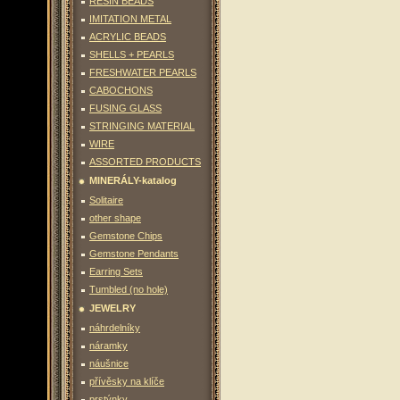
RESIN BEADS
IMITATION METAL
ACRYLIC BEADS
SHELLS + PEARLS
FRESHWATER PEARLS
CABOCHONS
FUSING GLASS
STRINGING MATERIAL
WIRE
ASSORTED PRODUCTS
MINERÁLY-katalog
Solitaire
other shape
Gemstone Chips
Gemstone Pendants
Earring Sets
Tumbled (no hole)
JEWELRY
náhrdelníky
náramky
náušnice
přívěsky na klíče
prstýnky