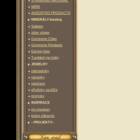
STRINGING MATERIAL
WIRE
ASSORTED PRODUCTS
MINERÁLY-katalog
Solitaire
other shape
Gemstone Chips
Gemstone Pendants
Earring Sets
Tumbled (no hole)
JEWELRY
náhrdelníky
náramky
náušnice
přívěsky na klíče
prstýnky
INSPIRACE
pro inspiraci
práce zákaznic
--PROJEKTY--