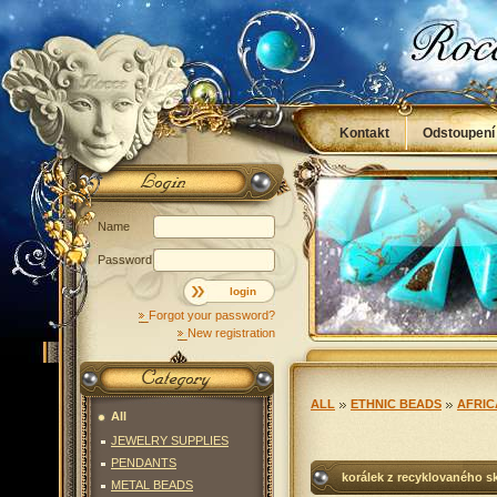
Kontakt
Odstoupení
Obchodní podmínky
Name
Password
login
Forgot your password?
New registration
ALL
ETHNIC BEADS
AFRIC
All
JEWELRY SUPPLIES
PENDANTS
korálek z recyklovaného skl
METAL BEADS