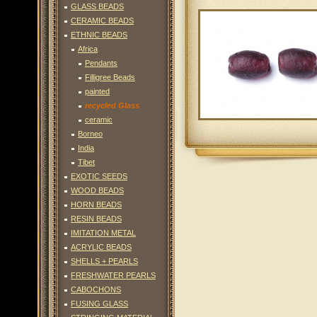
GLASS BEADS
CERAMIC BEADS
ETHNIC BEADS
Africa
Pendants
Filligree Beads
painted
recycled Glass
ceramic
Borneo
India
Tibet
EXOTIC SEEDS
WOOD BEADS
HORN BEADS
RESIN BEADS
IMITATION METAL
ACRYLIC BEADS
SHELLS + PEARLS
FRESHWATER PEARLS
CABOCHONS
FUSING GLASS