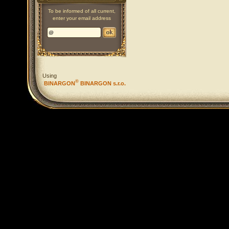
To be informed of all current,
enter your email address
Using
®
BINARGON
BINARGON s.r.o.