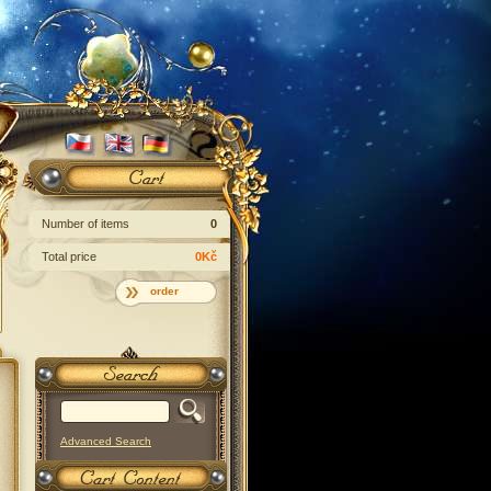
Number of items
0
Total price
0Kč
order
Advanced Search