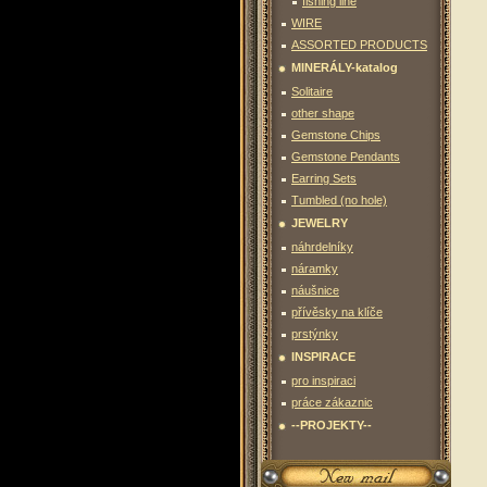
fishing line
WIRE
ASSORTED PRODUCTS
MINERÁLY-katalog
Solitaire
other shape
Gemstone Chips
Gemstone Pendants
Earring Sets
Tumbled (no hole)
JEWELRY
náhrdelníky
náramky
náušnice
přívěsky na klíče
prstýnky
INSPIRACE
pro inspiraci
práce zákaznic
--PROJEKTY--