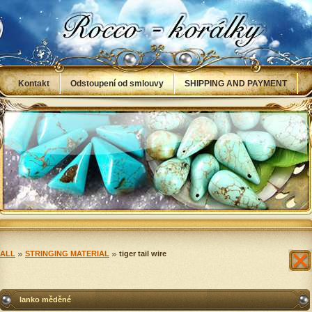
Kontakt
Odstoupení od smlouvy
SHIPPING AND PAYMENT
Obchodní podmínky
NÁVODY
Info
ALL
STRINGING MATERIAL
tiger tail wire
lanko měděné