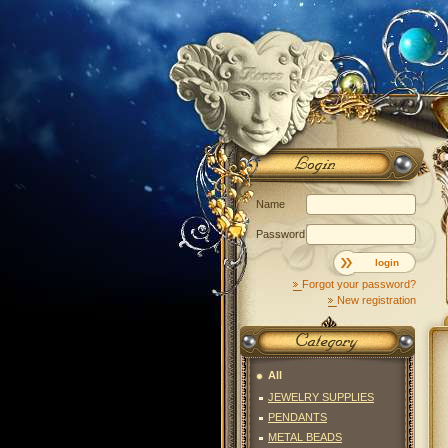
Name
Password
login
Forgot your password?
New registration
All
JEWELRY SUPPLIES
PENDANTS
METAL BEADS