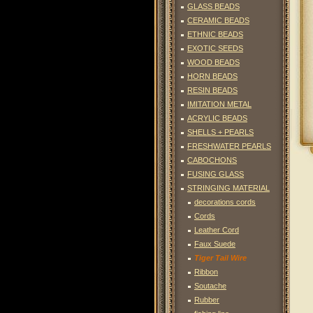
GLASS BEADS
CERAMIC BEADS
ETHNIC BEADS
EXOTIC SEEDS
WOOD BEADS
HORN BEADS
RESIN BEADS
IMITATION METAL
ACRYLIC BEADS
SHELLS + PEARLS
FRESHWATER PEARLS
CABOCHONS
FUSING GLASS
STRINGING MATERIAL
decorations cords
Cords
Leather Cord
Faux Suede
Tiger Tail Wire
Ribbon
Soutache
Rubber