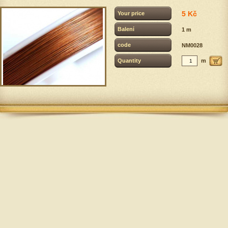
5 Kč
Your price
Balení
1 m
code
NM0028
Quantity
m