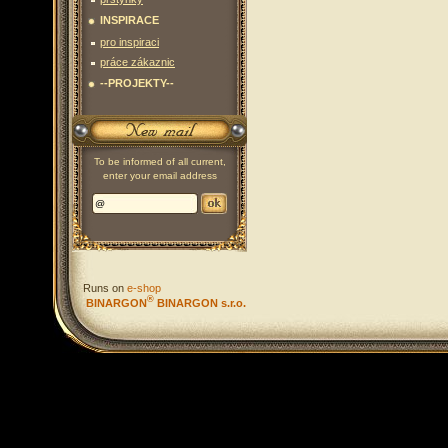
INSPIRACE
pro inspiraci
práce zákaznic
--PROJEKTY--
To be informed of all current,
enter your email address
Runs on
e-shop
®
BINARGON
BINARGON s.r.o.