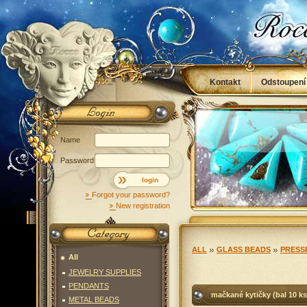
Kontakt
Odstoupení
Obchodní podmínky
Name
Password
login
Forgot your password?
New registration
ALL
GLASS BEADS
PRESS
All
JEWELRY SUPPLIES
PENDANTS
mačkané kytičky (bal 10 ks
METAL BEADS