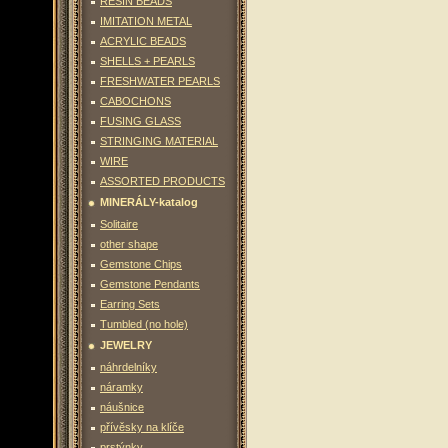
RESIN BEADS
IMITATION METAL
ACRYLIC BEADS
SHELLS + PEARLS
FRESHWATER PEARLS
CABOCHONS
FUSING GLASS
STRINGING MATERIAL
WIRE
ASSORTED PRODUCTS
MINERÁLY-katalog
Solitaire
other shape
Gemstone Chips
Gemstone Pendants
Earring Sets
Tumbled (no hole)
JEWELRY
náhrdelníky
náramky
náušnice
přívěsky na klíče
prstýnky