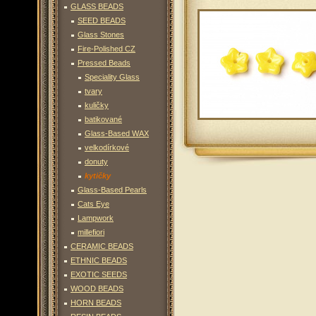
GLASS BEADS
SEED BEADS
Glass Stones
Fire-Polished CZ
Pressed Beads
Speciality Glass
tvary
kuličky
batikované
Glass-Based WAX
velkodírkové
donuty
kytičky
Glass-Based Pearls
Cats Eye
Lampwork
millefiori
CERAMIC BEADS
ETHNIC BEADS
EXOTIC SEEDS
WOOD BEADS
HORN BEADS