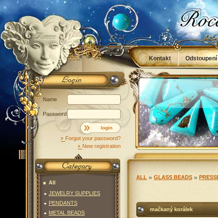
Kontakt
Odstoupení
Obchodní podmínky
Name
Password
login
Forgot your password?
New registration
ALL
GLASS BEADS
PRESS
All
JEWELRY SUPPLIES
PENDANTS
mačkaný korálek
METAL BEADS