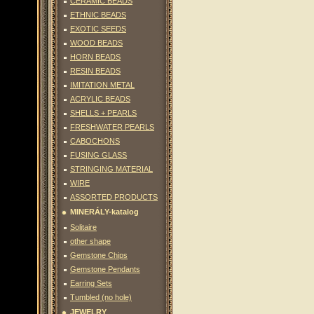
CERAMIC BEADS
ETHNIC BEADS
EXOTIC SEEDS
WOOD BEADS
HORN BEADS
RESIN BEADS
IMITATION METAL
ACRYLIC BEADS
SHELLS + PEARLS
FRESHWATER PEARLS
CABOCHONS
FUSING GLASS
STRINGING MATERIAL
WIRE
ASSORTED PRODUCTS
MINERÁLY-katalog
Solitaire
other shape
Gemstone Chips
Gemstone Pendants
Earring Sets
Tumbled (no hole)
JEWELRY