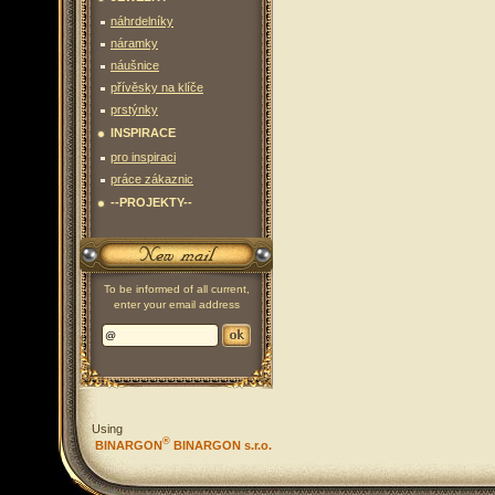
náhrdelníky
náramky
náušnice
přívěsky na klíče
prstýnky
INSPIRACE
pro inspiraci
práce zákaznic
--PROJEKTY--
To be informed of all current,
enter your email address
Using
®
BINARGON
BINARGON s.r.o.