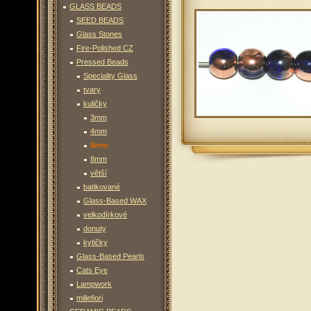
GLASS BEADS
SEED BEADS
Glass Stones
Fire-Polished CZ
Pressed Beads
Speciality Glass
tvary
kuličky
3mm
4mm
6mm
8mm
větší
batikované
Glass-Based WAX
velkodírkové
donuty
kytičky
Glass-Based Pearls
Cats Eye
Lampwork
millefiori