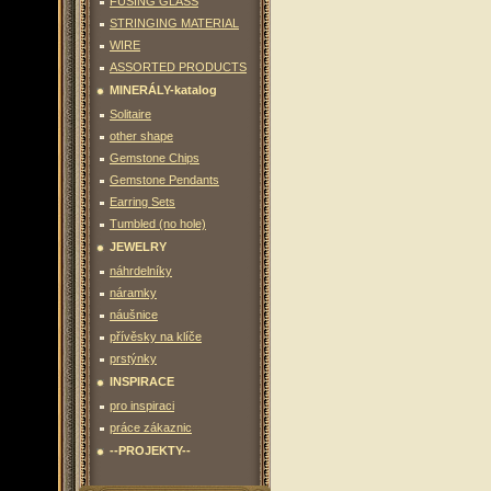
FUSING GLASS
STRINGING MATERIAL
WIRE
ASSORTED PRODUCTS
MINERÁLY-katalog
Solitaire
other shape
Gemstone Chips
Gemstone Pendants
Earring Sets
Tumbled (no hole)
JEWELRY
náhrdelníky
náramky
náušnice
přívěsky na klíče
prstýnky
INSPIRACE
pro inspiraci
práce zákaznic
--PROJEKTY--