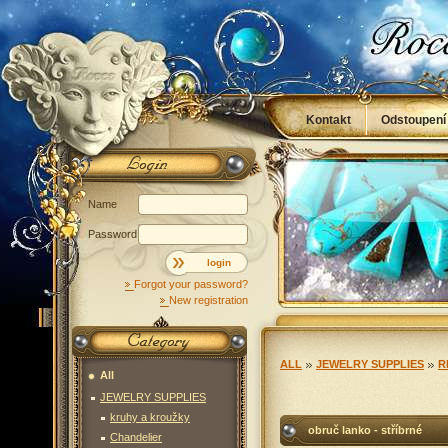
Kontakt
Odstoupení
Obchodní podmínky
Name
Password
login
Forgot your password?
New registration
ALL
JEWELRY SUPPLIES
R
All
JEWELRY SUPPLIES
kruhy a kroužky
obruč lanko - stříbrné
Chandelier