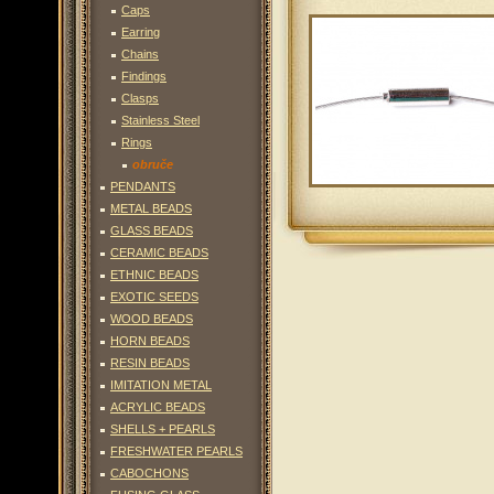
Caps
Earring
Chains
Findings
Clasps
Stainless Steel
Rings
obruče
PENDANTS
METAL BEADS
GLASS BEADS
CERAMIC BEADS
ETHNIC BEADS
EXOTIC SEEDS
WOOD BEADS
HORN BEADS
RESIN BEADS
IMITATION METAL
ACRYLIC BEADS
SHELLS + PEARLS
FRESHWATER PEARLS
CABOCHONS