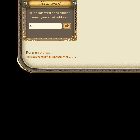
To be informed of all current,
enter your email address
Runs on
e-shop
®
BINARGON
BINARGON s.r.o.