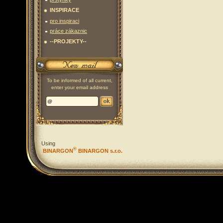
INSPIRACE
pro inspiraci
práce zákaznic
--PROJEKTY--
To be informed of all current,
enter your email address
Using
®
BINARGON
BINARGON s.r.o.