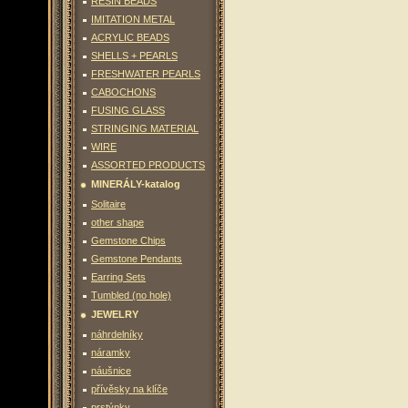
RESIN BEADS
IMITATION METAL
ACRYLIC BEADS
SHELLS + PEARLS
FRESHWATER PEARLS
CABOCHONS
FUSING GLASS
STRINGING MATERIAL
WIRE
ASSORTED PRODUCTS
MINERÁLY-katalog
Solitaire
other shape
Gemstone Chips
Gemstone Pendants
Earring Sets
Tumbled (no hole)
JEWELRY
náhrdelníky
náramky
náušnice
přívěsky na klíče
prstýnky