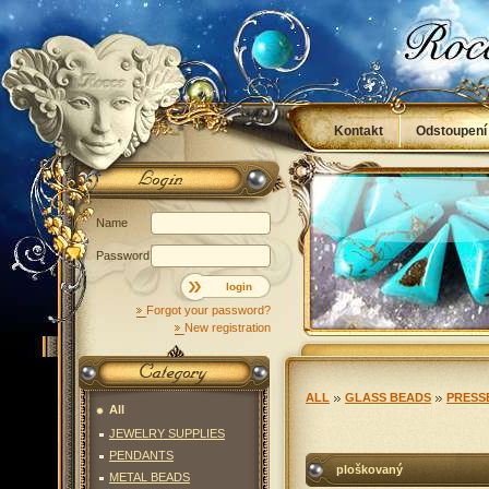
Kontakt
Odstoupení
Obchodní podmínky
Name
Password
login
Forgot your password?
New registration
ALL
GLASS BEADS
PRESS
All
JEWELRY SUPPLIES
PENDANTS
ploškovaný
METAL BEADS