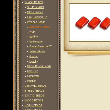
GLASS BEADS
SEED BEADS
Glass Stones
Fire-Polished CZ
Pressed Beads
Speciality Glass
tvary
kuličky
batikované
Glass-Based WAX
velkodírkové
donuty
kytičky
Glass-Based Pearls
Cats Eye
Lampwork
millefiori
CERAMIC BEADS
ETHNIC BEADS
EXOTIC SEEDS
WOOD BEADS
HORN BEADS