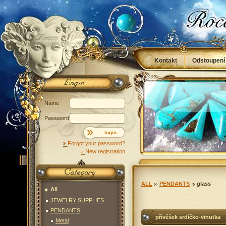
Kontakt
Odstoupení
Obchodní podmínky
Name
Password
login
Forgot your password?
New registration
ALL
PENDANTS
glass
All
JEWELRY SUPPLIES
PENDANTS
přívěšek srdíčko-vinutka
Metal