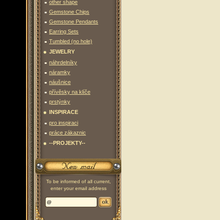
other shape
Gemstone Chips
Gemstone Pendants
Earring Sets
Tumbled (no hole)
JEWELRY
náhrdelníky
náramky
náušnice
přívěsky na klíče
prstýnky
INSPIRACE
pro inspiraci
práce zákaznic
--PROJEKTY--
To be informed of all current,
enter your email address