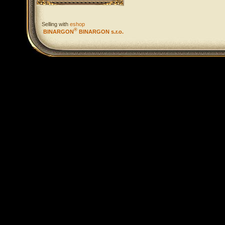
Selling with
eshop
®
BINARGON
BINARGON s.r.o.