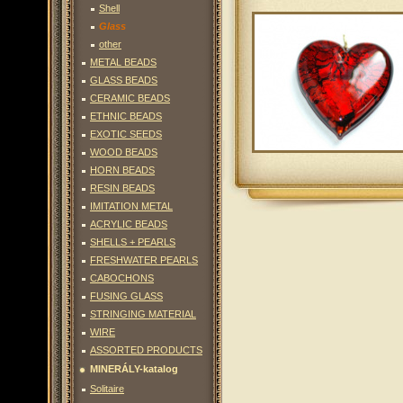
Shell
Glass
other
METAL BEADS
GLASS BEADS
CERAMIC BEADS
ETHNIC BEADS
EXOTIC SEEDS
WOOD BEADS
HORN BEADS
RESIN BEADS
IMITATION METAL
ACRYLIC BEADS
SHELLS + PEARLS
FRESHWATER PEARLS
CABOCHONS
FUSING GLASS
STRINGING MATERIAL
WIRE
ASSORTED PRODUCTS
MINERÁLY-katalog
Solitaire