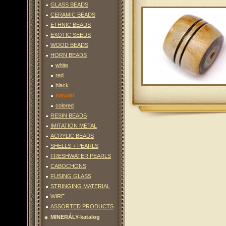
GLASS BEADS
CERAMIC BEADS
ETHNIC BEADS
EXOTIC SEEDS
WOOD BEADS
HORN BEADS
white
red
black
natural
colored
RESIN BEADS
IMITATION METAL
ACRYLIC BEADS
SHELLS + PEARLS
FRESHWATER PEARLS
CABOCHONS
FUSING GLASS
STRINGING MATERIAL
WIRE
ASSORTED PRODUCTS
MINERÁLY-katalog