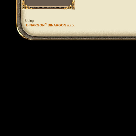
Using
®
BINARGON
BINARGON s.r.o.