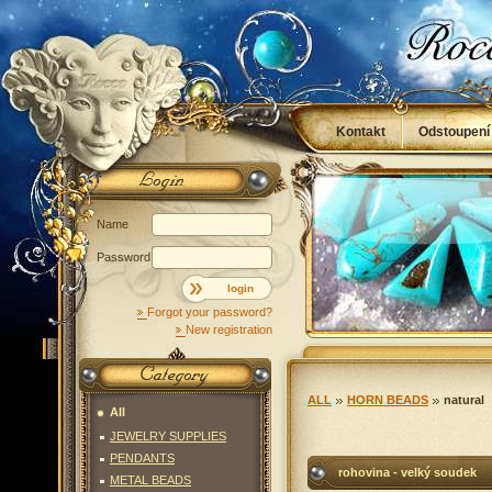
Kontakt
Odstoupení
Obchodní podmínky
Name
Password
login
Forgot your password?
New registration
ALL
HORN BEADS
natural
All
JEWELRY SUPPLIES
PENDANTS
rohovina - velký soudek
METAL BEADS