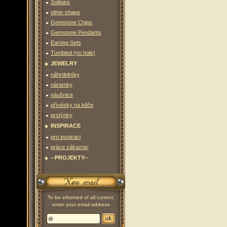
Solitaire
other shape
Gemstone Chips
Gemstone Pendants
Earring Sets
Tumbled (no hole)
JEWELRY
náhrdelníky
náramky
náušnice
přívěsky na klíče
prstýnky
INSPIRACE
pro inspiraci
práce zákaznic
--PROJEKTY--
To be informed of all current,
enter your email address