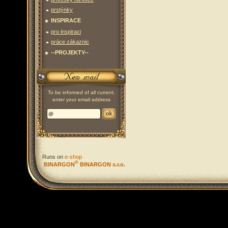
prstýnky
INSPIRACE
pro inspiraci
práce zákaznic
--PROJEKTY--
To be informed of all current,
enter your email address
Runs on
e-shop
®
BINARGON
BINARGON s.r.o.