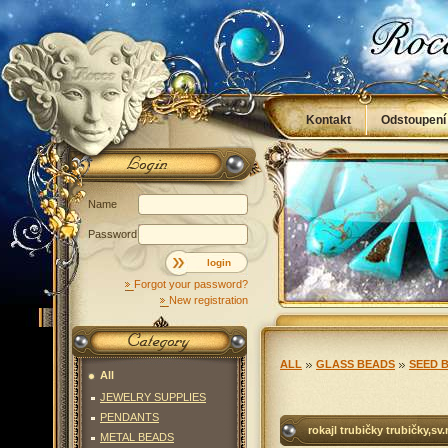
Kontakt
Odstoupení
Obchodní podmínky
Name
Password
login
Forgot your password?
New registration
ALL
GLASS BEADS
SEED 
All
JEWELRY SUPPLIES
PENDANTS
rokajl trubičky trubičky,s
METAL BEADS