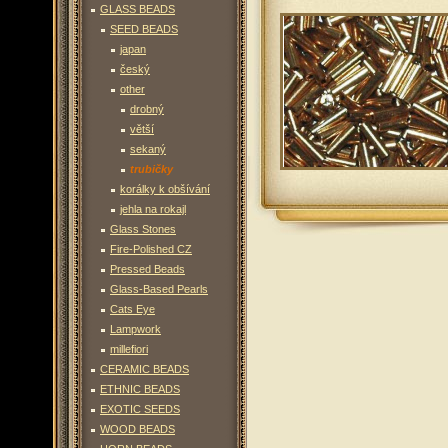
GLASS BEADS
SEED BEADS
japan
český
other
drobný
větší
sekaný
trubičky
korálky k obšívání
jehla na rokajl
Glass Stones
Fire-Polished CZ
Pressed Beads
Glass-Based Pearls
Cats Eye
Lampwork
millefiori
CERAMIC BEADS
ETHNIC BEADS
EXOTIC SEEDS
WOOD BEADS