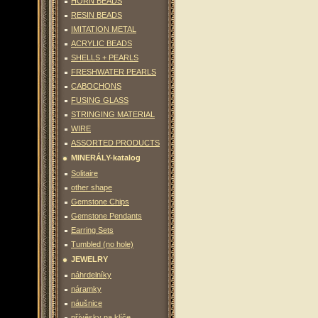
HORN BEADS
RESIN BEADS
IMITATION METAL
ACRYLIC BEADS
SHELLS + PEARLS
FRESHWATER PEARLS
CABOCHONS
FUSING GLASS
STRINGING MATERIAL
WIRE
ASSORTED PRODUCTS
MINERÁLY-katalog
Solitaire
other shape
Gemstone Chips
Gemstone Pendants
Earring Sets
Tumbled (no hole)
JEWELRY
náhrdelníky
náramky
náušnice
přívěsky na klíče