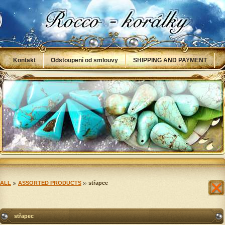
Kontakt
Odstoupení od smlouvy
SHIPPING AND PAYMENT
Obchodní podmínky
NÁVODY
Info
ALL
ASSORTED PRODUCTS
střapce
střapec