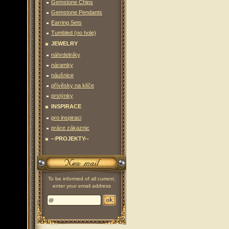
Gemstone Chips
Gemstone Pendants
Earring Sets
Tumbled (no hole)
JEWELRY
náhrdelníky
náramky
náušnice
přívěsky na klíče
prstýnky
INSPIRACE
pro inspiraci
práce zákaznic
--PROJEKTY--
To be informed of all current,
enter your email address