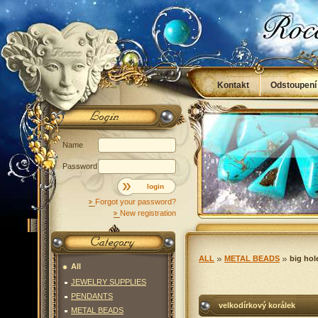
Kontakt
Odstoupení
Obchodní podmínky
Name
Password
login
Forgot your password?
New registration
ALL
METAL BEADS
big hol
All
JEWELRY SUPPLIES
PENDANTS
velkodírkový korálek
METAL BEADS