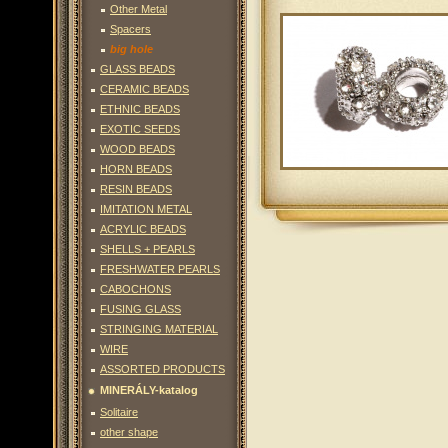
Other Metal
Spacers
big hole
GLASS BEADS
CERAMIC BEADS
ETHNIC BEADS
EXOTIC SEEDS
WOOD BEADS
HORN BEADS
RESIN BEADS
IMITATION METAL
ACRYLIC BEADS
SHELLS + PEARLS
FRESHWATER PEARLS
CABOCHONS
FUSING GLASS
STRINGING MATERIAL
WIRE
ASSORTED PRODUCTS
MINERÁLY-katalog
Solitaire
other shape