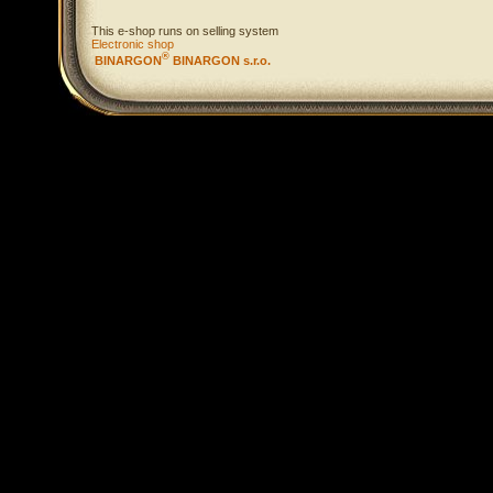
This e-shop runs on selling system
Electronic shop
®
BINARGON
BINARGON s.r.o.