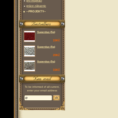
pro inspiraci
práce zákaznic
--PROJEKTY--
Superduo (5g)
15Kč
Superduo (5g)
20Kč
Superduo (5g)
15Kč
To be informed of all current,
enter your email address