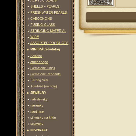
ACRYLIC BEADS
SHELLS + PEARLS
Superduo (5g)
dvoudír
FRESHWATER PEARLS
15
Kč
CABOCHONS
To the basket
Details
FUSING GLASS
STRINGING MATERIAL
WIRE
ASSORTED PRODUCTS
MINERÁLY-katalog
Solitaire
other shape
Gemstone Chips
Gemstone Pendants
Earring Sets
Tumbled (no hole)
JEWELRY
náhrdelníky
náramky
náušnice
přívěsky na klíče
prstýnky
INSPIRACE