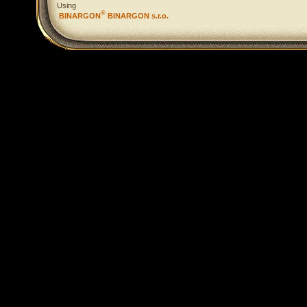
Using
®
BINARGON
BINARGON s.r.o.