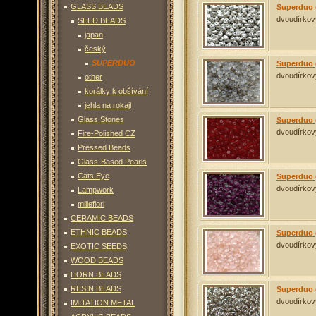
GLASS BEADS
Superduo 
dvoudírkov
SEED BEADS
japan
český
Superduo (5g)
dvoudír
SUPERDUO
Superduo 
20
Kč
dvoudírkov
other
To the basket
Details
korálky k obšívání
jehla na rokajl
Superduo (5g)
dvoudír
Glass Stones
Superduo 
15
Kč
dvoudírkov
Fire-Polished CZ
To the basket
Details
Pressed Beads
Glass-Based Pearls
Superduo (5g)
dvoudír
Cats Eye
Superduo 
15
Kč
dvoudírkov
Lampwork
To the basket
Details
millefiori
CERAMIC BEADS
Superduo (5g)
dvoudír
ETHNIC BEADS
Superduo 
15
Kč
dvoudírkov
EXOTIC SEEDS
To the basket
Details
WOOD BEADS
HORN BEADS
Superduo (5g)
dvoudír
RESIN BEADS
Superduo 
15
Kč
dvoudírkov
IMITATION METAL
To the basket
Details