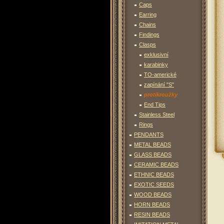
Caps
Earring
Chains
Findings
Clasps
exklusivní
karabinky
TO-americké
zapínání "S"
protikroužky
End Tips
Stainless Steel
Rings
PENDANTS
METAL BEADS
GLASS BEADS
CERAMIC BEADS
ETHNIC BEADS
EXOTIC SEEDS
WOOD BEADS
HORN BEADS
RESIN BEADS