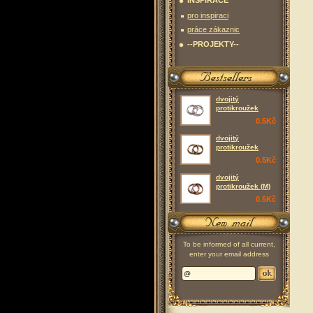
INSPIRACE
pro inspiraci
práce zákaznic
--PROJEKTY--
dvojitý
protikroužek
0.5Kč
dvojitý
protikroužek
0.5Kč
dvojitý
protikroužek (M)
0.5Kč
To be informed of all current,
enter your email address