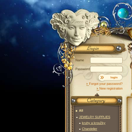
Name
Password
login
Forgot your password?
New registration
All
JEWELRY SUPPLIES
kruhy a kroužky
Chandelier