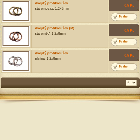
dvojitý protikroužek
0.5 Kč
staromosaz; 1,2x8mm
To the
basket
dvojitý protikroužek
staromosaz; 1,2x8mm
dvojitý protikroužek (M)
0.5
Kč
0.5 Kč
staroměď; 1,2x8mm
To the basket
Details
To the
basket
dvojitý protikroužek (M)
staroměď; 1,2x8mm
dvojitý protikroužek
0.5
Kč
0.5 Kč
platina; 1,2x8mm
To the basket
Details
To the
basket
dvojitý protikroužek
platina; 1,2x8mm
0.5
Kč
To the basket
Details