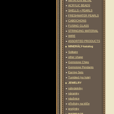
IMITATION METAL
ACRYLIC BEADS
SHELLS + PEARLS
FRESHWATER PEARLS
CABOCHONS
FUSING GLASS
STRINGING MATERIAL
WIRE
ASSORTED PRODUCTS
MINERÁLY-katalog
Solitaire
other shape
Gemstone Chips
Gemstone Pendants
Earring Sets
Tumbled (no hole)
JEWELRY
náhrdelníky
náramky
náušnice
přívěsky na klíče
prstýnky