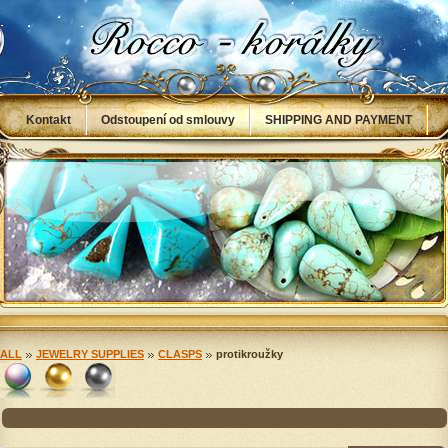
Kontakt
Odstoupení od smlouvy
SHIPPING AND PAYMENT
Obchodní podmínky
NÁVODY
Info
ALL
JEWELRY SUPPLIES
CLASPS
protikroužky
Unselected
zlatá
(2)
stříbrná
(1)