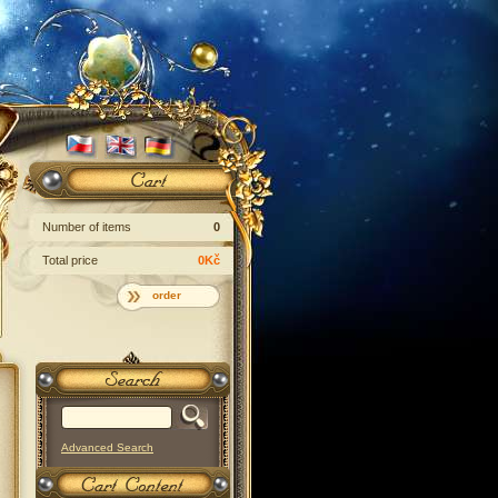
Number of items
0
Total price
0Kč
order
Advanced Search