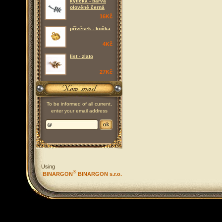
kytička - barva
olověně černá
16Kč
přívěsek - kočka
4Kč
list - zlato
27Kč
To be informed of all current,
enter your email address
Using
®
BINARGON
BINARGON s.r.o.