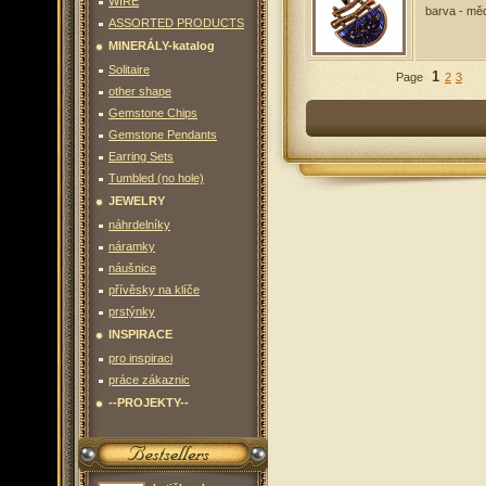
80
Kč
WIRE
barva - mě
To the basket
Details
ASSORTED PRODUCTS
MINERÁLY-katalog
velký přívěšek
barva -
Solitaire
1
Page
first
previous
2
3
50
Kč
other shape
To the basket
Details
Gemstone Chips
Gemstone Pendants
Earring Sets
Tumbled (no hole)
JEWELRY
náhrdelníky
náramky
náušnice
přívěsky na klíče
prstýnky
INSPIRACE
pro inspiraci
práce zákaznic
--PROJEKTY--