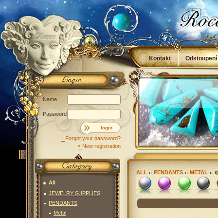
Kontakt
Odstoupení
Obchodní podmínky
Name
Password
login
Forgot your password?
New registration
ALL
PENDANTS
METAL
g
All
JEWELRY SUPPLIES
Unselected
fialová
(1)
zelená
(3)
černá
(2)
z
PENDANTS
Metal