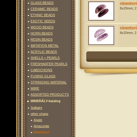
GLASS BEADS
náramkový
8x20mm; 2 
CERAMIC BEADS
ETHNIC BEADS
EXOTIC SEEDS
náramkový díl - ametys
WOOD BEADS
náramkový
22
Kč
8x20mm; 2 
HORN BEADS
To the basket
Details
RESIN BEADS
IMITATION METAL
náramkový díl - ametys
ACRYLIC BEADS
20
Kč
SHELLS + PEARLS
To the basket
Details
FRESHWATER PEARLS
CABOCHONS
FUSING GLASS
STRINGING MATERIAL
WIRE
ASSORTED PRODUCTS
MINERÁLY-katalog
Solitaire
other shape
Agate
Amazonite
Amethyst