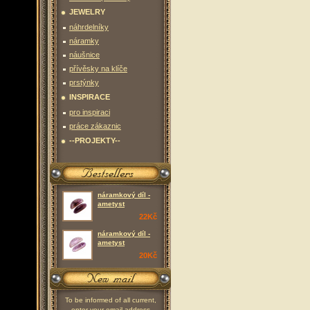
JEWELRY
náhrdelníky
náramky
náušnice
přívěsky na klíče
prstýnky
INSPIRACE
pro inspiraci
práce zákaznic
--PROJEKTY--
náramkový díl -
ametyst
22Kč
náramkový díl -
ametyst
20Kč
To be informed of all current,
enter your email address