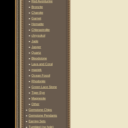
Red Aventurine
Bronzite
Charoite
Garnet
Hematite
Chlorastrolite
chrysokol
Jade
Jasper
Quartz
Bloodstone
Lava and Coral
mastek
Ocean Fossil
Rhodonite
Green Lace Stone
Tiger Eye
Magnesite
Other
Gemstone Chips
Gemstone Pendants
Earring Sets
Tumbled (no hole)