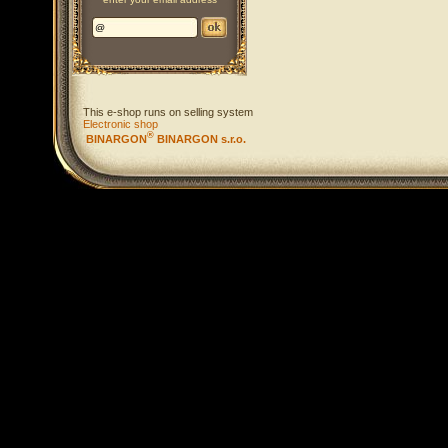
This e-shop runs on selling system
Electronic shop
®
BINARGON
BINARGON s.r.o.